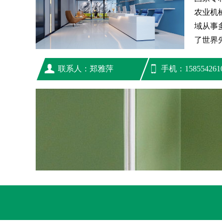
农业机
域从事
了世界先
联系人：郑雅萍
手机：158554261