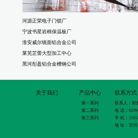
河源正荣电子门锁厂
宁波书星岩棉保温板厂
淮安威尔镜面铝合金公司
莱芜芷蕾大型加工中心
黑河彤盈铝合金槽钢公司
关于我们
产品中心
联系方式
第一系列
联系人：郑
第二系列
电 话：0299-
第三系列
手 机：15855
地 址：宜州