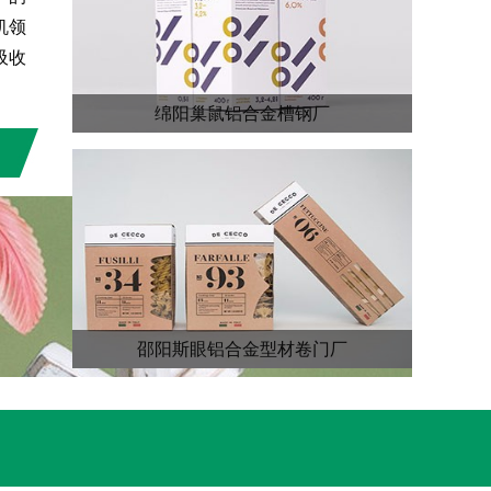
机领
吸收
绵阳巢鼠铝合金槽钢厂
邵阳斯眼铝合金型材卷门厂