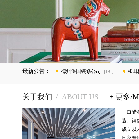
最新公告：
德州保国装修公司
和田
[191]
关于我们
/
ABOUT US
+ 更多/M
白醋泡
造、销
成立以
国家专