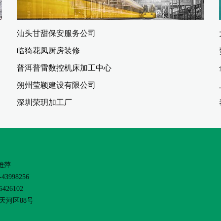
汕头甘甜保安服务公司
临猗花凤厨房装修
普洱普雷数控机床加工中心
朔州莹颖建设有限公司
深圳荣玥加工厂
雅萍
43998256
426102
天河区88号