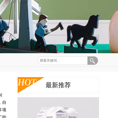
最新推荐
制
，自
多项
广的